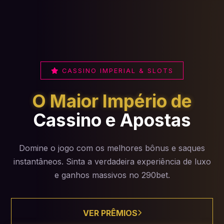
CASSINO IMPERIAL & SLOTS
O Maior Império de
Cassino e Apostas
Domine o jogo com os melhores bônus e saques
instantâneos. Sinta a verdadeira experiência de luxo
e ganhos massivos no 290bet.
VER PRÊMIOS